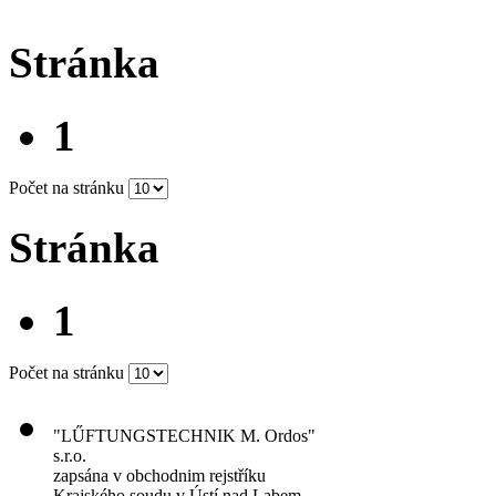
Stránka
1
Počet na stránku
Stránka
1
Počet na stránku
"LŰFTUNGSTECHNIK M. Ordos"
s.r.o.
zapsána v obchodnim rejstříku
Krajského soudu v Ústí nad Labem,